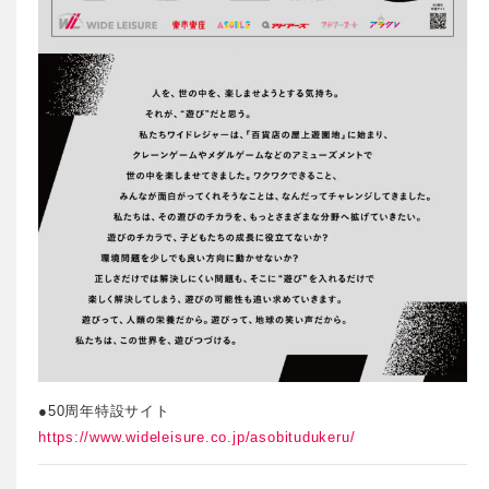
●50周年特設サイト
https://www.wideleisure.co.jp/asobitudukeru/