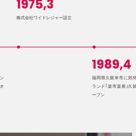
1975,3
株式会社ワイドレジャー設立
1989,4
ン
福岡県久留米市に郊
オ
ランド｢楽市楽座｣久
ープン