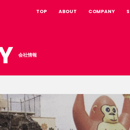
TOP
ABOUT
COMPANY
S
Y
会社情報