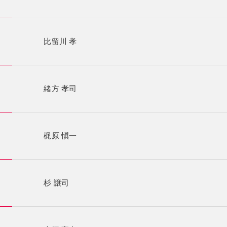
比留川 孝
緒方 孝司
梶原 愼一
杉 譲司