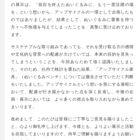
の展示は、「役目を終えたぬいぐるみに、もう一度活躍の場
を」という想いから、アップサイクルの一環として企画したも
のではありましたが、結果として、ぬいぐるみに愛着を持つ
方々へ不快感を与えてしまったことを、真摯に受け止めており
ます。
サステナブルな取り組みであっても、それを受け取る方の感情
や文化的な背景への配慮が欠けていては、本来の目的を見失っ
てしまうということを、今回あらためて強く認識いたしまし
た。そのため、社内で検討を重ねた結果、「アップサイクル家
具」（ぬいぐるみベンチ）については撤去させていただく判断
をいたしました。アップサイクルという想いを形にする過程に
おいて、配慮が行き届かなかった点を深く反省し、今後の企
画・展示においては、より多くの視点を取り入れながら進めて
まいります。
改めまして、このたびは皆様にご丁寧なご意見を賜りましたこ
と、心より御礼申し上げます。今後とも、よりよい展示と活動
を目指してまいりますので、何卒ご理解を賜りますようお願い